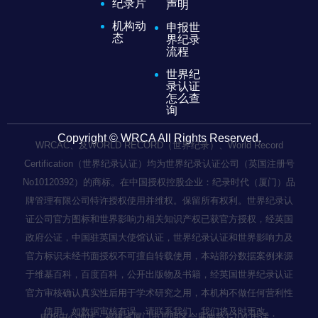
纪录片
声明
机构动
申报世
态
界纪录
流程
世界纪
录认证
怎么查
询
Copyright © WRCA All Rights Reserved.
WRCAC、及WORLD RECORD（世界纪录）、World Record
Certification（世界纪录认证）均为世界纪录认证公司（英国注册号
No10120392）的商标。在中国授权控股企业：纪录时代（厦门）品
牌管理有限公司特许授权使用并维权。保留所有权利。世界纪录认
证公司官方图标和世界影响力相关知识产权已获官方授权，经英国
政府公证，中国驻英国大使馆认证，世界纪录认证和世界影响力及
官方标识未经书面授权不可擅自转载使用，本站部分数据案例来源
于维基百科，百度百科，公开出版物及书籍，经英国世界纪录认证
官方审核确认真实性后用于学术研究之用，本机构不做任何营利性
使用，如数据审核有误，请联系我们，我们将及时更改。
申报中心地址：福建省厦门市思明区会展南路1-104 电话：