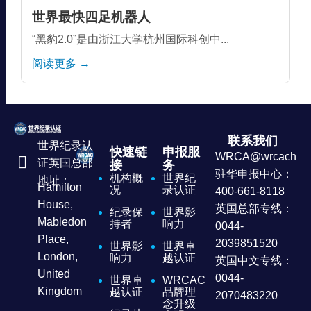
世界最快四足机器人
“黑豹2.0”是由浙江大学杭州国际科创中...
阅读更多 →
联系我们
世界纪录认
快速链
申报服
WRCA@wrcachina
证英国总部
接
务
驻华申报中心：
机构概
世界纪
地址：
Hamilton
况
录认证
400-661-8118
House,
英国总部专线：
纪录保
世界影
Mabledon
持者
响力
0044-
Place,
2039851520
世界影
世界卓
London,
响力
越认证
英国中文专线：
United
0044-
世界卓
WRCAC
Kingdom
越认证
品牌理
2070483220
念升级