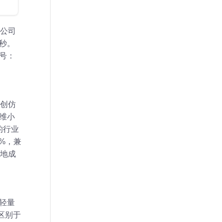
限公司
/秒。
号：
创仿
维小
的行业
%，兼
地成
轻量
区别于