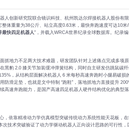
形机器人创新研究院联合镜识科技、杭州凯达尔焊接机器人股份有
。它整体重量为38公斤、站立高度0.63米，最快奔跑速度可达10米
界最快四足机器人
”，并载入WRCA世界纪录全球数据库。纪录编
面抓地力不足两大技术难题，研发团队针对上述痛点完成多项原
黑豹 2.0 膝关节加装缓冲弹簧结构，同时自主研发仿跳鼠碳纤
 135%，从结构层面解决机器人 6 米每秒高速奔跑时小腿易破损
防滑足垫，也就是文中特制 “跑鞋”，落地抓地力直接提升 200
续高速奔跑能力，是国产高速四足机器人硬件结构优化的典型落
计核心，依靠精准动力学仿真模型突破传统动力系统性能天花板，在
。本次技术突破验证了动力学驱动机器人正向设计思路的可行性，