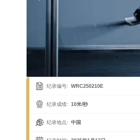
纪录编号:
WRC250210E
纪录成绩:
10米/秒
纪录地点:
中国