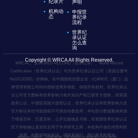
纪录片
声明
机构动
申报世
态
界纪录
流程
世界纪
录认证
怎么查
询
Copyright © WRCA All Rights Reserved.
WRCAC、及WORLD RECORD（世界纪录）、World Record
Certification（世界纪录认证）均为世界纪录认证公司（英国注册号
No10120392）的商标。在中国授权控股企业：纪录时代（厦门）品
牌管理有限公司特许授权使用并维权。保留所有权利。世界纪录认
证公司官方图标和世界影响力相关知识产权已获官方授权，经英国
政府公证，中国驻英国大使馆认证，世界纪录认证和世界影响力及
官方标识未经书面授权不可擅自转载使用，本站部分数据案例来源
于维基百科，百度百科，公开出版物及书籍，经英国世界纪录认证
官方审核确认真实性后用于学术研究之用，本机构不做任何营利性
使用，如数据审核有误，请联系我们，我们将及时更改。
申报中心地址：福建省厦门市思明区会展南路1-104 电话：