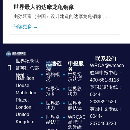
世界最大的达摩龙龟铜像
由孙延富（中国）设计建造的达摩龙龟铜像，...
阅读更多 →
联系我们
世界纪录认
快速链
申报服
WRCA@wrcachina
证英国总部
接
务
驻华申报中心：
机构概
世界纪
地址：
Hamilton
况
录认证
400-661-8118
House,
英国总部专线：
纪录保
世界影
Mabledon
持者
响力
0044-
Place,
2039851520
世界影
世界卓
London,
响力
越认证
英国中文专线：
United
0044-
世界卓
WRCAC
Kingdom
越认证
品牌理
2070483220
念升级