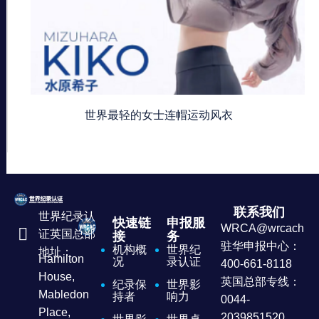
世界最轻的女士连帽运动风衣
联系我们
世界纪录认
快速链
申报服
WRCA@wrcachina
证英国总部
接
务
驻华申报中心：
机构概
世界纪
地址：
Hamilton
况
录认证
400-661-8118
House,
英国总部专线：
纪录保
世界影
Mabledon
持者
响力
0044-
Place,
2039851520