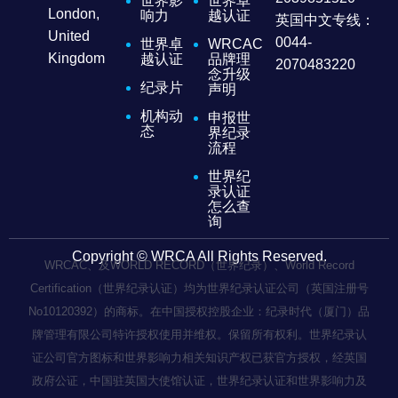
世界影
世界卓
London,
响力
越认证
英国中文专线：
United
0044-
世界卓
WRCAC
Kingdom
越认证
品牌理
2070483220
念升级
纪录片
声明
机构动
申报世
态
界纪录
流程
世界纪
录认证
怎么查
询
Copyright © WRCA All Rights Reserved.
WRCAC、及WORLD RECORD（世界纪录）、World Record
Certification（世界纪录认证）均为世界纪录认证公司（英国注册号
No10120392）的商标。在中国授权控股企业：纪录时代（厦门）品
牌管理有限公司特许授权使用并维权。保留所有权利。世界纪录认
证公司官方图标和世界影响力相关知识产权已获官方授权，经英国
政府公证，中国驻英国大使馆认证，世界纪录认证和世界影响力及