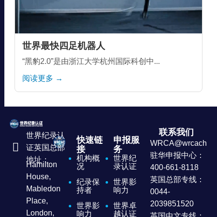
世界最快四足机器人
“黑豹2.0”是由浙江大学杭州国际科创中...
阅读更多 →
联系我们
世界纪录认
快速链
申报服
WRCA@wrcachina
证英国总部
接
务
驻华申报中心：
机构概
世界纪
地址：
Hamilton
况
录认证
400-661-8118
House,
英国总部专线：
纪录保
世界影
Mabledon
持者
响力
0044-
Place,
2039851520
世界影
世界卓
London,
响力
越认证
英国中文专线：