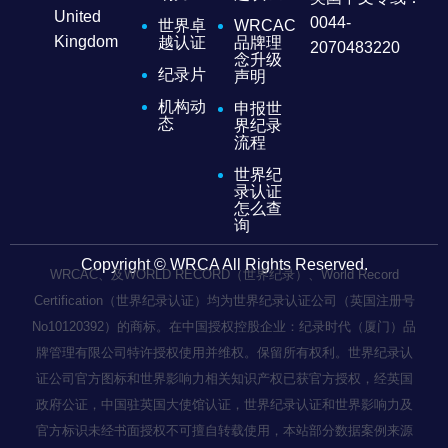
United
0044-
世界卓
WRCAC
Kingdom
越认证
品牌理
2070483220
念升级
纪录片
声明
机构动
申报世
态
界纪录
流程
世界纪
录认证
怎么查
询
Copyright © WRCA All Rights Reserved.
WRCAC、及WORLD RECORD（世界纪录）、World Record
Certification（世界纪录认证）均为世界纪录认证公司（英国注册号
No10120392）的商标。在中国授权控股企业：纪录时代（厦门）品
牌管理有限公司特许授权使用并维权。保留所有权利。世界纪录认
证公司官方图标和世界影响力相关知识产权已获官方授权，经英国
政府公证，中国驻英国大使馆认证，世界纪录认证和世界影响力及
官方标识未经书面授权不可擅自转载使用，本站部分数据案例来源