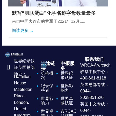
默写“肌联蛋白”化学名称字母数量最多
来自中国大连市的尹军于2021年12月1...
阅读更多 →
联系我们
世界纪录认
快速链
申报服
WRCA@wrcachina
证英国总部
接
务
驻华申报中心：
机构概
世界纪
地址：
Hamilton
况
录认证
400-661-8118
House,
英国总部专线：
纪录保
世界影
Mabledon
持者
响力
0044-
Place,
2039851520
世界影
世界卓
London,
响力
越认证
英国中文专线：
United
0044-
世界卓
WRCAC
Kingdom
越认证
品牌理