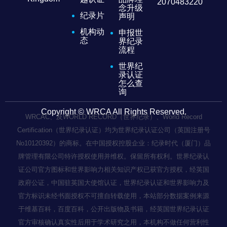
2070483220
念升级
纪录片
声明
机构动
申报世
态
界纪录
流程
世界纪
录认证
怎么查
询
Copyright © WRCA All Rights Reserved.
WRCAC、及WORLD RECORD（世界纪录）、World Record
Certification（世界纪录认证）均为世界纪录认证公司（英国注册号
No10120392）的商标。在中国授权控股企业：纪录时代（厦门）品
牌管理有限公司特许授权使用并维权。保留所有权利。世界纪录认
证公司官方图标和世界影响力相关知识产权已获官方授权，经英国
政府公证，中国驻英国大使馆认证，世界纪录认证和世界影响力及
官方标识未经书面授权不可擅自转载使用，本站部分数据案例来源
于维基百科，百度百科，公开出版物及书籍，经英国世界纪录认证
官方审核确认真实性后用于学术研究之用，本机构不做任何营利性