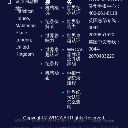
证英国总部
接
务
驻华申报中心：
机构概
世界纪
地址：
Hamilton
况
录认证
400-661-8118
House,
英国总部专线：
纪录保
世界影
Mabledon
持者
响力
0044-
Place,
2039851520
世界影
世界卓
London,
响力
越认证
英国中文专线：
United
0044-
世界卓
WRCAC
Kingdom
越认证
品牌理
2070483220
念升级
纪录片
声明
机构动
申报世
态
界纪录
流程
世界纪
录认证
怎么查
询
Copyright © WRCA All Rights Reserved.
WRCAC、及WORLD RECORD（世界纪录）、World Record