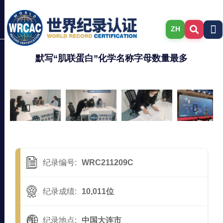
ZH
默写“肌联蛋白”化学名称字母数量最多
纪录编号:
WRC211209C
纪录成绩:
10,011位
纪录地点:
中国大连市