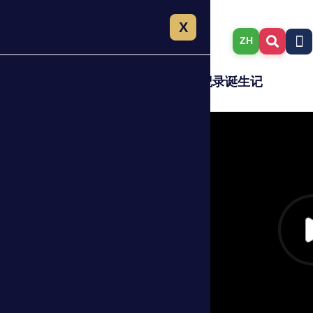
X
ZH
鸿星尔克 持续凉感T恤世界纪录诞生记