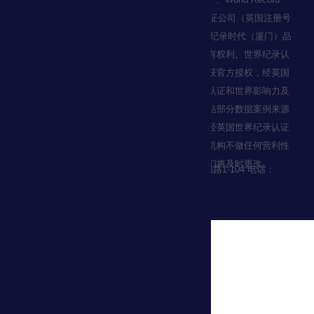
Certification（世界纪录认证）均为世界纪录认证公司（英国注册号
No10120392）的商标。在中国授权控股企业：纪录时代（厦门）品
牌管理有限公司特许授权使用并维权。保留所有权利。世界纪录认
证公司官方图标和世界影响力相关知识产权已获官方授权，经英国
政府公证，中国驻英国大使馆认证，世界纪录认证和世界影响力及
官方标识未经书面授权不可擅自转载使用，本站部分数据案例来源
于维基百科，百度百科，公开出版物及书籍，经英国世界纪录认证
官方审核确认真实性后用于学术研究之用，本机构不做任何营利性
使用，如数据审核有误，请联系我们，我们将及时更改。
申报中心地址：福建省厦门市思明区会展南路1-104 电话：
4006618118
闽ICP备2022003236号-1