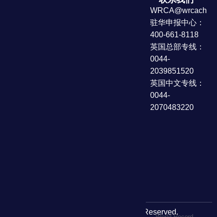
世界纪录认
快速链
申报服
WRCA@wrcachina
证英国总部
接
务
驻华申报中心：
机构概
世界纪
地址：
Hamilton
况
录认证
400-661-8118
House,
英国总部专线：
纪录保
世界影
Mabledon
持者
响力
0044-
Place,
2039851520
世界影
世界卓
London,
响力
越认证
英国中文专线：
United
0044-
世界卓
WRCAC
Kingdom
越认证
品牌理
2070483220
念升级
纪录片
声明
机构动
申报世
态
界纪录
流程
世界纪
录认证
怎么查
询
Copyright © WRCA All Rights Reserved.
WRCAC、及WORLD RECORD（世界纪录）、World Record