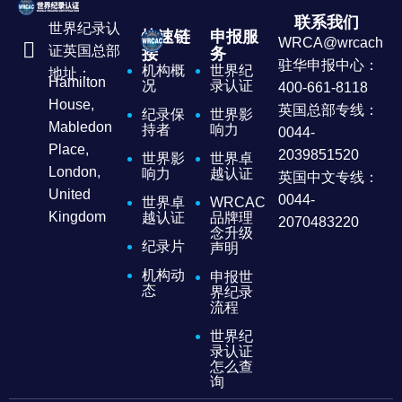
联系我们
世界纪录认
快速链
申报服
WRCA@wrcachina
证英国总部
接
务
驻华申报中心：
机构概
世界纪
地址：
Hamilton
况
录认证
400-661-8118
House,
英国总部专线：
纪录保
世界影
Mabledon
持者
响力
0044-
Place,
2039851520
世界影
世界卓
London,
响力
越认证
英国中文专线：
United
0044-
世界卓
WRCAC
Kingdom
越认证
品牌理
2070483220
念升级
纪录片
声明
机构动
申报世
态
界纪录
流程
世界纪
录认证
怎么查
询