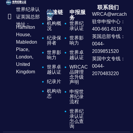
联系我们
世界纪录认
快速链
申报服
WRCA@wrcachina
证英国总部
接
务
驻华申报中心：
机构概
世界纪
地址：
Hamilton
况
录认证
400-661-8118
House,
英国总部专线：
纪录保
世界影
Mabledon
持者
响力
0044-
Place,
2039851520
世界影
世界卓
London,
响力
越认证
英国中文专线：
United
0044-
世界卓
WRCAC
Kingdom
越认证
品牌理
2070483220
念升级
纪录片
声明
机构动
申报世
态
界纪录
流程
世界纪
录认证
怎么查
询