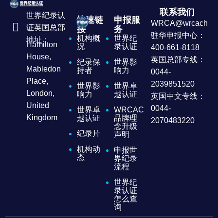
联系我们
世界纪录认
快速链
申报服
WRCA@wrcachina
证英国总部
接
务
驻华申报中心：
机构概
世界纪
地址：
Hamilton
况
录认证
400-661-8118
House,
英国总部专线：
纪录保
世界影
Mabledon
持者
响力
0044-
Place,
2039851520
世界影
世界卓
London,
响力
越认证
英国中文专线：
United
0044-
世界卓
WRCAC
Kingdom
越认证
品牌理
2070483220
念升级
纪录片
声明
机构动
申报世
态
界纪录
流程
世界纪
录认证
怎么查
询