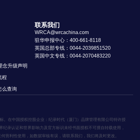
联系我们
WRCA@wrcachina.com
驻华申报中心：400-661-8118
英国总部专线：0044-2039851520
英国中文专线：0044-2070483220
牌理念升级声明
流程
怎么查询
20392）的商标。在中国授权控股企业：纪录时代（厦门）品牌管理有限公司特许授
界纪录认证和世界影响力及官方标识未经书面授权不可擅自转载使用，
任何营利性使用，如数据审核有误，请联系我们，我们将及时更改。