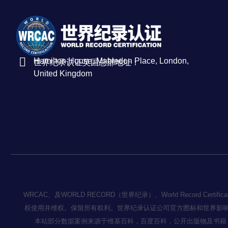
Hamilton House, Mabledon Place, London,
世界纪录认证英国总部地址：
United Kingdom
WRCAC、及WORLD RECORD（世界纪录）、World Record
权使用并维权。保留所有权利。世界纪录认证公司官方图标和世界影
本站部分数据案例来源于维基百科，百度百科，公开出版物及书籍