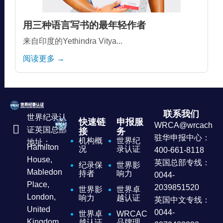
用三种语言写书的最年轻作者
来自印度的Yethindra Vitya...
阅读更多 →
联系我们
世界纪录认
快速链
申报服
WRCA@wrcachina
证英国总部
接
务
驻华申报中心：
机构概
世界纪
地址：
Hamilton
况
录认证
400-661-8118
House,
英国总部专线：
纪录保
世界影
Mabledon
持者
响力
0044-
Place,
2039851520
世界影
世界卓
London,
响力
越认证
英国中文专线：
United
0044-
世界卓
WRCAC
Kingdom
越认证
品牌理