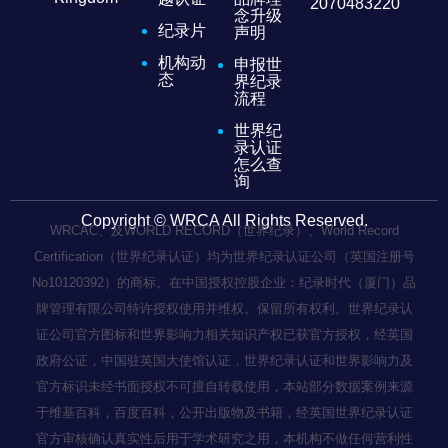
2070483220
念升级
纪录片
声明
机构动
申报世
态
界纪录
流程
世界纪
录认证
怎么查
询
Copyright © WRCA All Rights Reserved.
WRCAC、及WORLD RECORD（世界纪录）、World Record
Certification（世界纪录认证）均为世界纪录认证公司（英国注册号
No10120392）的商标。在中国授权控股企业：纪录时代（厦门）品
牌管理有限公司特许授权使用并维权。保留所有权利。世界纪录认
证公司官方图标和世界影响力相关知识产权已获官方授权，经英国
政府公证，中国驻英国大使馆认证，世界纪录认证和世界影响力及
官方标识未经书面授权不可擅自转载使用，本站部分数据案例来源
于维基百科，百度百科，公开出版物及书籍，经英国世界纪录认证
官方审核确认真实性后用于学术研究之用，本机构不做任何营利性