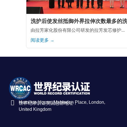
洗护后使发丝抵御外界拉伸次数最多的
由拉芳家化股份有限公司研发的拉芳发芯修护...
阅读更多 →
Hamilton House, Mabledon Place, London,
世界纪录认证英国总部地址：
United Kingdom