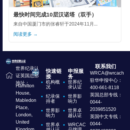
最快时间完成10层汉诺塔（双手）
来自中国厦门市的张睿轩于2024年11月...
阅读更多 →
联系我们
世界纪录认
快速链
申报服
WRCA@wrcachina
证英国总部
接
务
驻华申报中心：
机构概
世界纪
地址：
Hamilton
况
录认证
400-661-8118
House,
英国总部专线：
纪录保
世界影
Mabledon
持者
响力
0044-
Place,
2039851520
世界影
世界卓
London,
响力
越认证
英国中文专线：
United
0044-
世界卓
WRCAC
Kingdom
越认证
品牌理