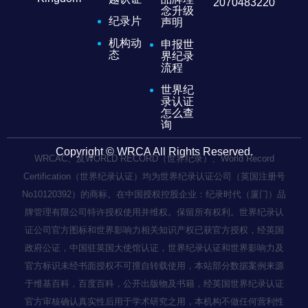
2070483220
念升级
纪录片
声明
机构动
申报世
态
界纪录
流程
世界纪
录认证
怎么查
询
Copyright © WRCA All Rights Reserved.
WRCAC、及WORLD RECORD（世界纪录）、World Record
Certification（世界纪录认证）均为世界纪录认证公司（英国注册号
No10120392）的商标。在中国授权控股企业：纪录时代（厦门）品
牌管理有限公司特许授权使用并维权。保留所有权利。世界纪录认
证公司官方图标和世界影响力相关知识产权已获官方授权，经英国
政府公证，中国驻英国大使馆认证，世界纪录认证和世界影响力及
官方标识未经书面授权不可擅自转载使用，本站部分数据案例来源
于维基百科，百度百科，公开出版物及书籍，经英国世界纪录认证
官方审核确认真实性后用于学术研究之用，本机构不做任何营利性