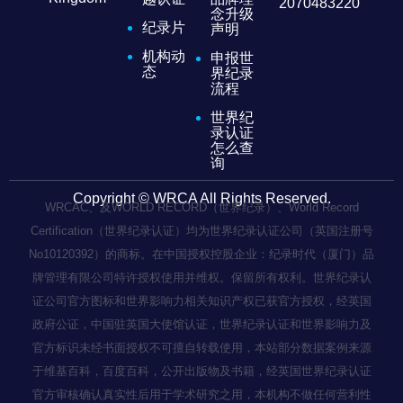
2070483220
念升级
纪录片
声明
机构动
申报世
态
界纪录
流程
世界纪
录认证
怎么查
询
Copyright © WRCA All Rights Reserved.
WRCAC、及WORLD RECORD（世界纪录）、World Record
Certification（世界纪录认证）均为世界纪录认证公司（英国注册号
No10120392）的商标。在中国授权控股企业：纪录时代（厦门）品
牌管理有限公司特许授权使用并维权。保留所有权利。世界纪录认
证公司官方图标和世界影响力相关知识产权已获官方授权，经英国
政府公证，中国驻英国大使馆认证，世界纪录认证和世界影响力及
官方标识未经书面授权不可擅自转载使用，本站部分数据案例来源
于维基百科，百度百科，公开出版物及书籍，经英国世界纪录认证
官方审核确认真实性后用于学术研究之用，本机构不做任何营利性