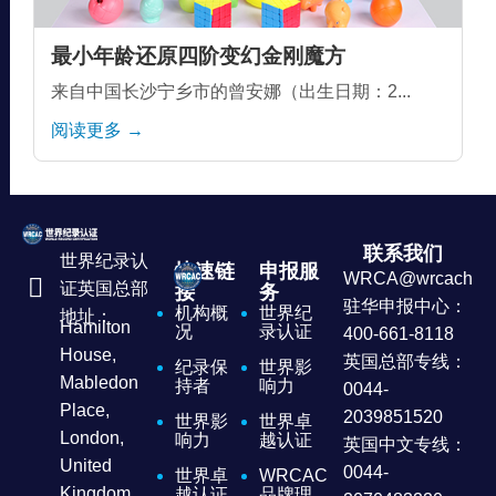
最小年龄还原四阶变幻金刚魔方
来自中国长沙宁乡市的曾安娜（出生日期：2...
阅读更多 →
联系我们
世界纪录认
快速链
申报服
WRCA@wrcachina
证英国总部
接
务
驻华申报中心：
机构概
世界纪
地址：
Hamilton
况
录认证
400-661-8118
House,
英国总部专线：
纪录保
世界影
Mabledon
持者
响力
0044-
Place,
2039851520
世界影
世界卓
London,
响力
越认证
英国中文专线：
United
0044-
世界卓
WRCAC
Kingdom
越认证
品牌理