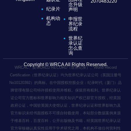
2070483220
念升级
纪录片
声明
机构动
申报世
态
界纪录
流程
世界纪
录认证
怎么查
询
Copyright © WRCA All Rights Reserved.
WRCAC、及WORLD RECORD（世界纪录）、World Record
Certification（世界纪录认证）均为世界纪录认证公司（英国注册号
No10120392）的商标。在中国授权控股企业：纪录时代（厦门）品
牌管理有限公司特许授权使用并维权。保留所有权利。世界纪录认
证公司官方图标和世界影响力相关知识产权已获官方授权，经英国
政府公证，中国驻英国大使馆认证，世界纪录认证和世界影响力及
官方标识未经书面授权不可擅自转载使用，本站部分数据案例来源
于维基百科，百度百科，公开出版物及书籍，经英国世界纪录认证
官方审核确认真实性后用于学术研究之用，本机构不做任何营利性