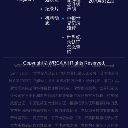
2070483220
念升级
纪录片
声明
机构动
申报世
态
界纪录
流程
世界纪
录认证
怎么查
询
Copyright © WRCA All Rights Reserved.
WRCAC、及WORLD RECORD（世界纪录）、World Record
Certification（世界纪录认证）均为世界纪录认证公司（英国注册号
No10120392）的商标。在中国授权控股企业：纪录时代（厦门）品
牌管理有限公司特许授权使用并维权。保留所有权利。世界纪录认
证公司官方图标和世界影响力相关知识产权已获官方授权，经英国
政府公证，中国驻英国大使馆认证，世界纪录认证和世界影响力及
官方标识未经书面授权不可擅自转载使用，本站部分数据案例来源
于维基百科，百度百科，公开出版物及书籍，经英国世界纪录认证
官方审核确认真实性后用于学术研究之用，本机构不做任何营利性