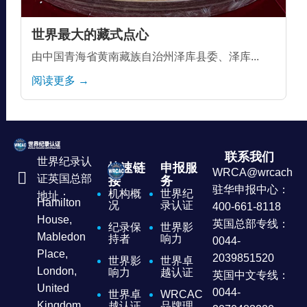
世界最大的藏式点心
由中国青海省黄南藏族自治州泽库县委、泽库...
阅读更多 →
联系我们
世界纪录认
快速链
申报服
WRCA@wrcachina
证英国总部
接
务
驻华申报中心：
机构概
世界纪
地址：
Hamilton
况
录认证
400-661-8118
House,
英国总部专线：
纪录保
世界影
Mabledon
持者
响力
0044-
Place,
2039851520
世界影
世界卓
London,
响力
越认证
英国中文专线：
United
0044-
世界卓
WRCAC
Kingdom
越认证
品牌理