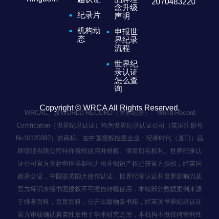
2070483220
念升级
纪录片
声明
机构动
申报世
态
界纪录
流程
世界纪
录认证
怎么查
询
Copyright © WRCA All Rights Reserved.
WRCAC、及WORLD RECORD（世界纪录）、World Record
Certification（世界纪录认证）均为世界纪录认证公司（英国注册号
No10120392）的商标。在中国授权控股企业：纪录时代（厦门）品
牌管理有限公司特许授权使用并维权。保留所有权利。世界纪录认
证公司官方图标和世界影响力相关知识产权已获官方授权，经英国
政府公证，中国驻英国大使馆认证，世界纪录认证和世界影响力及
官方标识未经书面授权不可擅自转载使用，本站部分数据案例来源
于维基百科，百度百科，公开出版物及书籍，经英国世界纪录认证
官方审核确认真实性后用于学术研究之用，本机构不做任何营利性