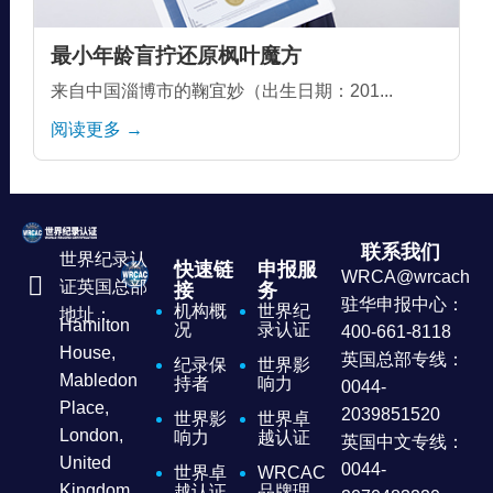
最小年龄盲拧还原枫叶魔方
来自中国淄博市的鞠宜妙（出生日期：201...
阅读更多 →
联系我们
世界纪录认
快速链
申报服
WRCA@wrcachina
证英国总部
接
务
驻华申报中心：
机构概
世界纪
地址：
Hamilton
况
录认证
400-661-8118
House,
英国总部专线：
纪录保
世界影
Mabledon
持者
响力
0044-
Place,
2039851520
世界影
世界卓
London,
响力
越认证
英国中文专线：
United
0044-
世界卓
WRCAC
Kingdom
越认证
品牌理