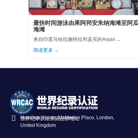
最快时间游泳由果阿邦安朱纳海滩至阿
海滩
来自印度马哈拉施特拉邦孟买的Aryan ...
阅读更多 →
Hamilton House, Mabledon Place, London,
世界纪录认证英国总部地址：
United Kingdom