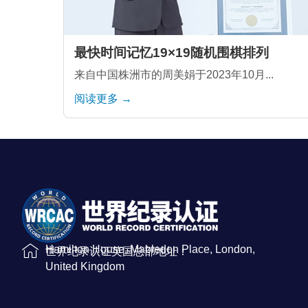
最快时间记忆19×19随机围棋排列
来自中国株洲市的周美娟于2023年10月...
阅读更多 →
Hamilton House, Mabledon Place, London,
世界纪录认证英国总部地址：
United Kingdom