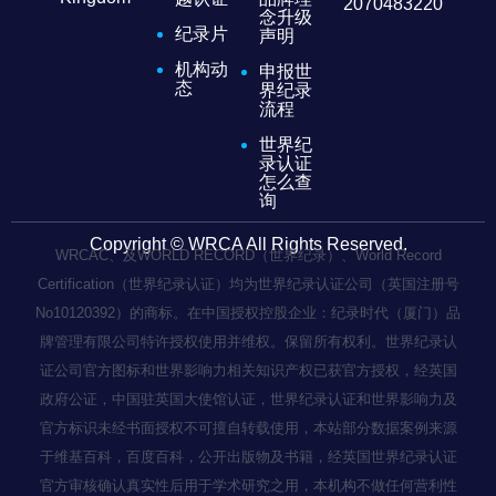
2070483220
念升级
纪录片
声明
机构动
申报世
态
界纪录
流程
世界纪
录认证
怎么查
询
Copyright © WRCA All Rights Reserved.
WRCAC、及WORLD RECORD（世界纪录）、World Record
Certification（世界纪录认证）均为世界纪录认证公司（英国注册号
No10120392）的商标。在中国授权控股企业：纪录时代（厦门）品
牌管理有限公司特许授权使用并维权。保留所有权利。世界纪录认
证公司官方图标和世界影响力相关知识产权已获官方授权，经英国
政府公证，中国驻英国大使馆认证，世界纪录认证和世界影响力及
官方标识未经书面授权不可擅自转载使用，本站部分数据案例来源
于维基百科，百度百科，公开出版物及书籍，经英国世界纪录认证
官方审核确认真实性后用于学术研究之用，本机构不做任何营利性