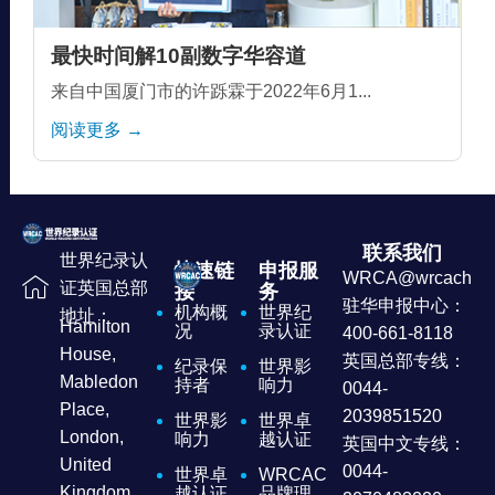
最快时间解10副数字华容道
来自中国厦门市的许跞霖于2022年6月1...
阅读更多 →
联系我们
世界纪录认
快速链
申报服
WRCA@wrcachina
证英国总部
接
务
驻华申报中心：
机构概
世界纪
地址：
Hamilton
况
录认证
400-661-8118
House,
英国总部专线：
纪录保
世界影
Mabledon
持者
响力
0044-
Place,
2039851520
世界影
世界卓
London,
响力
越认证
英国中文专线：
United
0044-
世界卓
WRCAC
Kingdom
越认证
品牌理