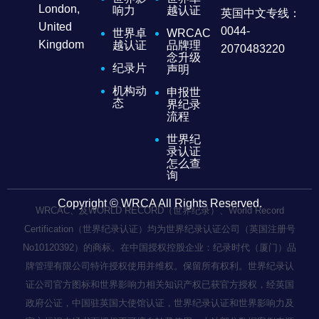
London,
响力
越认证
英国中文专线：
United
0044-
世界卓
WRCAC
Kingdom
越认证
品牌理
2070483220
念升级
纪录片
声明
机构动
申报世
态
界纪录
流程
世界纪
录认证
怎么查
询
Copyright © WRCA All Rights Reserved.
WRCAC、及WORLD RECORD（世界纪录）、World Record
Certification（世界纪录认证）均为世界纪录认证公司（英国注册号
No10120392）的商标。在中国授权控股企业：纪录时代（厦门）品
牌管理有限公司特许授权使用并维权。保留所有权利。世界纪录认
证公司官方图标和世界影响力相关知识产权已获官方授权，经英国
政府公证，中国驻英国大使馆认证，世界纪录认证和世界影响力及