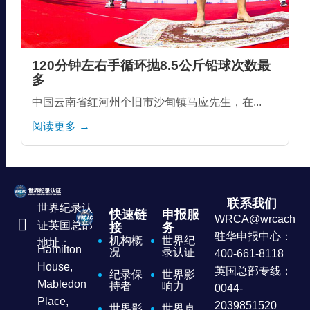
120分钟左右手循环抛8.5公斤铅球次数最
多
中国云南省红河州个旧市沙甸镇马应先生，在...
阅读更多 →
联系我们
世界纪录认
快速链
申报服
WRCA@wrcachina
证英国总部
接
务
驻华申报中心：
机构概
世界纪
地址：
Hamilton
况
录认证
400-661-8118
House,
英国总部专线：
纪录保
世界影
Mabledon
持者
响力
0044-
Place,
2039851520
世界影
世界卓