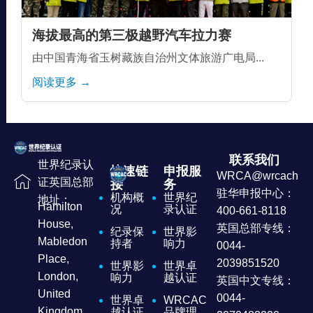
海拔最高的第三极越野汽车拉力赛
由中国青海省玉树藏族自治州文体旅游广电局...
阅读更多 →
联系我们
世界纪录认
快速链
申报服
WRCA@wrcachina
证英国总部
接
务
驻华申报中心：
机构概
世界纪
地址：
Hamilton
况
录认证
400-661-8118
House,
英国总部专线：
纪录保
世界影
Mabledon
持者
响力
0044-
Place,
2039851520
世界影
世界卓
London,
响力
越认证
英国中文专线：
United
0044-
世界卓
WRCAC
Kingdom
越认证
品牌理