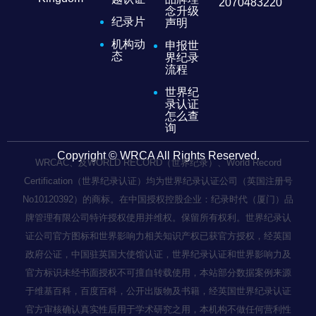
2070483220
念升级
纪录片
声明
机构动
申报世
态
界纪录
流程
世界纪
录认证
怎么查
询
Copyright © WRCA All Rights Reserved.
WRCAC、及WORLD RECORD（世界纪录）、World Record
Certification（世界纪录认证）均为世界纪录认证公司（英国注册号
No10120392）的商标。在中国授权控股企业：纪录时代（厦门）品
牌管理有限公司特许授权使用并维权。保留所有权利。世界纪录认
证公司官方图标和世界影响力相关知识产权已获官方授权，经英国
政府公证，中国驻英国大使馆认证，世界纪录认证和世界影响力及
官方标识未经书面授权不可擅自转载使用，本站部分数据案例来源
于维基百科，百度百科，公开出版物及书籍，经英国世界纪录认证
官方审核确认真实性后用于学术研究之用，本机构不做任何营利性