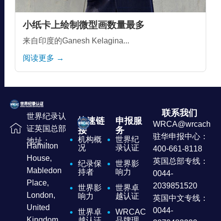
小纸卡上绘制微型画数量最多
来自印度的Ganesh Kelagina...
阅读更多 →
联系我们
世界纪录认
快速链
申报服
WRCA@wrcachina
证英国总部
接
务
驻华申报中心：
机构概
世界纪
地址：
Hamilton
况
录认证
400-661-8118
House,
英国总部专线：
纪录保
世界影
Mabledon
持者
响力
0044-
Place,
2039851520
世界影
世界卓
London,
响力
越认证
英国中文专线：
United
0044-
世界卓
WRCAC
Kingdom
越认证
品牌理