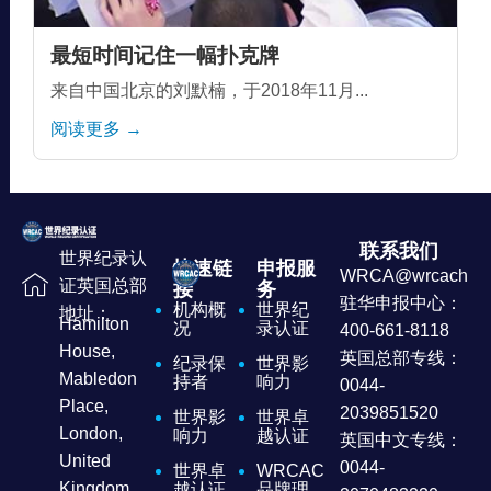
最短时间记住一幅扑克牌
来自中国北京的刘默楠，于2018年11月...
阅读更多 →
联系我们
世界纪录认
快速链
申报服
WRCA@wrcachina
证英国总部
接
务
驻华申报中心：
机构概
世界纪
地址：
Hamilton
况
录认证
400-661-8118
House,
英国总部专线：
纪录保
世界影
Mabledon
持者
响力
0044-
Place,
2039851520
世界影
世界卓
London,
响力
越认证
英国中文专线：
United
0044-
世界卓
WRCAC
Kingdom
越认证
品牌理