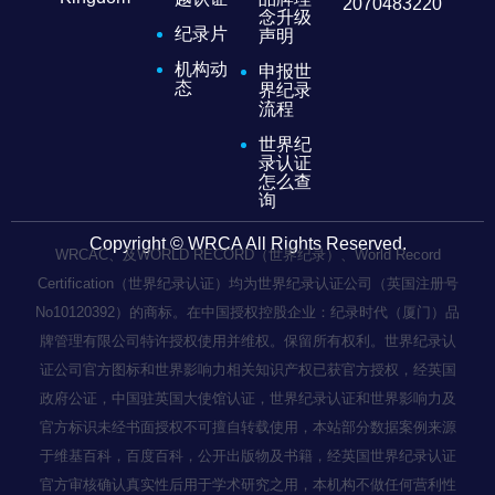
2070483220
念升级
纪录片
声明
机构动
申报世
态
界纪录
流程
世界纪
录认证
怎么查
询
Copyright © WRCA All Rights Reserved.
WRCAC、及WORLD RECORD（世界纪录）、World Record
Certification（世界纪录认证）均为世界纪录认证公司（英国注册号
No10120392）的商标。在中国授权控股企业：纪录时代（厦门）品
牌管理有限公司特许授权使用并维权。保留所有权利。世界纪录认
证公司官方图标和世界影响力相关知识产权已获官方授权，经英国
政府公证，中国驻英国大使馆认证，世界纪录认证和世界影响力及
官方标识未经书面授权不可擅自转载使用，本站部分数据案例来源
于维基百科，百度百科，公开出版物及书籍，经英国世界纪录认证
官方审核确认真实性后用于学术研究之用，本机构不做任何营利性