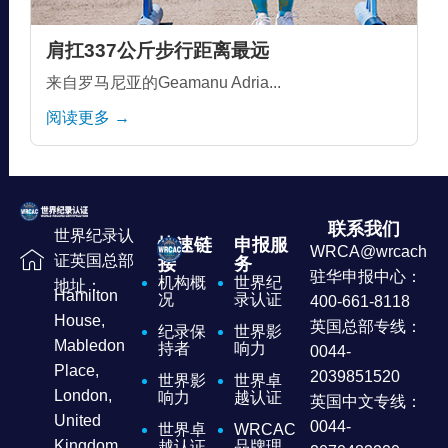
肩扛337公斤步行距离最远
来自罗马尼亚的Geamanu Adria...
阅读更多 →
联系我们
世界纪录认
快速链
申报服
WRCA@wrcachina
证英国总部
接
务
驻华申报中心：
机构概
世界纪
地址：
Hamilton
况
录认证
400-661-8118
House,
英国总部专线：
纪录保
世界影
Mabledon
持者
响力
0044-
Place,
2039851520
世界影
世界卓
London,
响力
越认证
英国中文专线：
United
0044-
世界卓
WRCAC
Kingdom
越认证
品牌理