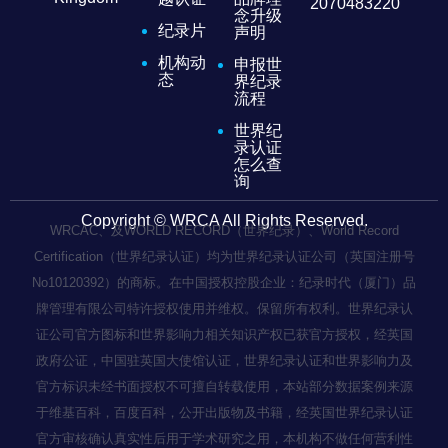
2070483220
念升级
纪录片
声明
机构动
申报世
态
界纪录
流程
世界纪
录认证
怎么查
询
Copyright © WRCA All Rights Reserved.
WRCAC、及WORLD RECORD（世界纪录）、World Record
Certification（世界纪录认证）均为世界纪录认证公司（英国注册号
No10120392）的商标。在中国授权控股企业：纪录时代（厦门）品
牌管理有限公司特许授权使用并维权。保留所有权利。世界纪录认
证公司官方图标和世界影响力相关知识产权已获官方授权，经英国
政府公证，中国驻英国大使馆认证，世界纪录认证和世界影响力及
官方标识未经书面授权不可擅自转载使用，本站部分数据案例来源
于维基百科，百度百科，公开出版物及书籍，经英国世界纪录认证
官方审核确认真实性后用于学术研究之用，本机构不做任何营利性