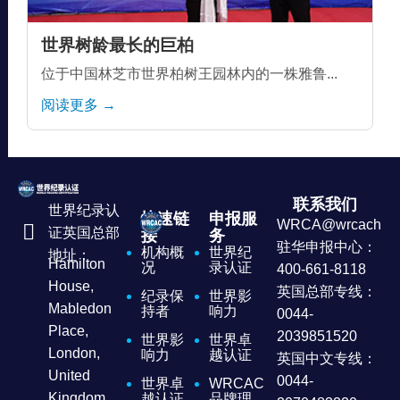
世界树龄最长的巨柏
位于中国林芝市世界柏树王园林内的一株雅鲁...
阅读更多 →
联系我们
世界纪录认
快速链
申报服
WRCA@wrcachina
证英国总部
接
务
驻华申报中心：
机构概
世界纪
地址：
Hamilton
况
录认证
400-661-8118
House,
英国总部专线：
纪录保
世界影
Mabledon
持者
响力
0044-
Place,
2039851520
世界影
世界卓
London,
响力
越认证
英国中文专线：
United
0044-
世界卓
WRCAC
Kingdom
越认证
品牌理