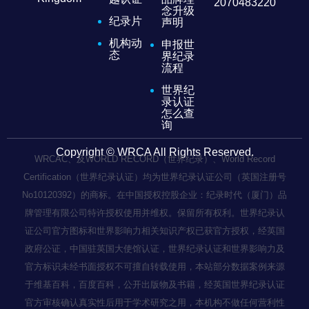
2070483220
念升级
纪录片
声明
机构动
申报世
态
界纪录
流程
世界纪
录认证
怎么查
询
Copyright © WRCA All Rights Reserved.
WRCAC、及WORLD RECORD（世界纪录）、World Record
Certification（世界纪录认证）均为世界纪录认证公司（英国注册号
No10120392）的商标。在中国授权控股企业：纪录时代（厦门）品
牌管理有限公司特许授权使用并维权。保留所有权利。世界纪录认
证公司官方图标和世界影响力相关知识产权已获官方授权，经英国
政府公证，中国驻英国大使馆认证，世界纪录认证和世界影响力及
官方标识未经书面授权不可擅自转载使用，本站部分数据案例来源
于维基百科，百度百科，公开出版物及书籍，经英国世界纪录认证
官方审核确认真实性后用于学术研究之用，本机构不做任何营利性