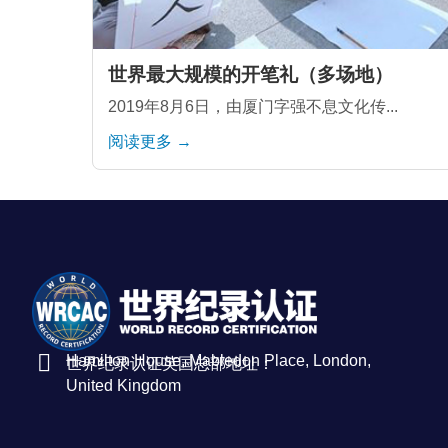
世界最大规模的开笔礼（多场地）
2019年8月6日，由厦门字强不息文化传...
阅读更多 →
Hamilton House, Mabledon Place, London,
世界纪录认证英国总部地址：
United Kingdom