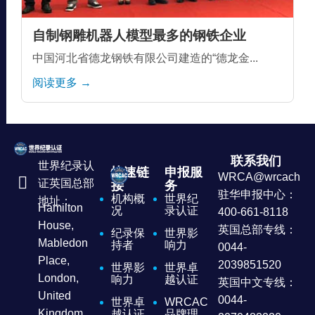
自制钢雕机器人模型最多的钢铁企业
中国河北省德龙钢铁有限公司建造的“德龙金...
阅读更多 →
联系我们
世界纪录认
快速链
申报服
WRCA@wrcachina
证英国总部
接
务
驻华申报中心：
机构概
世界纪
地址：
Hamilton
况
录认证
400-661-8118
House,
英国总部专线：
纪录保
世界影
Mabledon
持者
响力
0044-
Place,
2039851520
世界影
世界卓
London,
响力
越认证
英国中文专线：
United
0044-
世界卓
WRCAC
Kingdom
越认证
品牌理