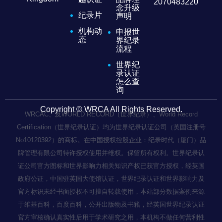
2070483220
念升级
纪录片
声明
机构动
申报世
态
界纪录
流程
世界纪
录认证
怎么查
询
Copyright © WRCA All Rights Reserved.
WRCAC、及WORLD RECORD（世界纪录）、World Record
Certification（世界纪录认证）均为世界纪录认证公司（英国注册号
No10120392）的商标。在中国授权控股企业：纪录时代（厦门）品
牌管理有限公司特许授权使用并维权。保留所有权利。世界纪录认
证公司官方图标和世界影响力相关知识产权已获官方授权，经英国
政府公证，中国驻英国大使馆认证，世界纪录认证和世界影响力及
官方标识未经书面授权不可擅自转载使用，本站部分数据案例来源
于维基百科，百度百科，公开出版物及书籍，经英国世界纪录认证
官方审核确认真实性后用于学术研究之用，本机构不做任何营利性