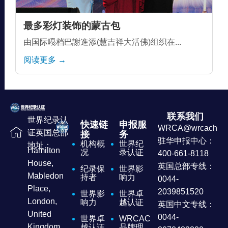
最多彩灯装饰的蒙古包
由国际嘠档巴謝進添(慧吉祥大活佛)组织在...
阅读更多 →
联系我们
世界纪录认
快速链
申报服
WRCA@wrcachina
证英国总部
接
务
驻华申报中心：
机构概
世界纪
地址：
Hamilton
况
录认证
400-661-8118
House,
英国总部专线：
纪录保
世界影
Mabledon
持者
响力
0044-
Place,
2039851520
世界影
世界卓
London,
响力
越认证
英国中文专线：
United
0044-
世界卓
WRCAC
Kingdom
越认证
品牌理