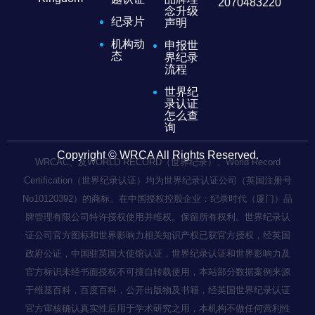
2070483220
念升级
纪录片
声明
机构动
申报世
态
界纪录
流程
世界纪
录认证
怎么查
询
Copyright © WRCA All Rights Reserved.
WRCAC、及WORLD RECORD（世界纪录）、World Record
Certification（世界纪录认证）均为世界纪录认证公司（英国注册号
No10120392）的商标。在中国授权控股企业：纪录时代（厦门）品
牌管理有限公司特许授权使用并维权。保留所有权利。世界纪录认
证公司官方图标和世界影响力相关知识产权已获官方授权，经英国
政府公证，中国驻英国大使馆认证，世界纪录认证和世界影响力及
官方标识未经书面授权不可擅自转载使用，本站部分数据案例来源
于维基百科，百度百科，公开出版物及书籍，经英国世界纪录认证
官方审核确认真实性后用于学术研究之用，本机构不做任何营利性