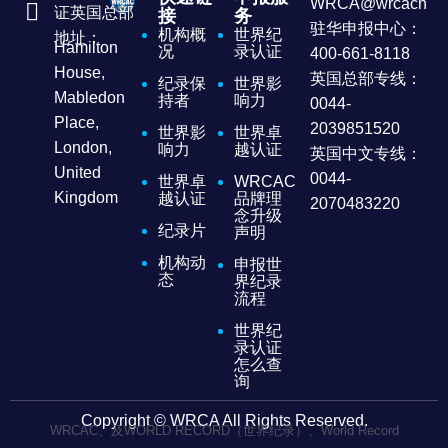
WRCA@wrcachina
证英国总部
接
务
驻华申报中心：
机构概
世界纪
地址：
Hamilton
况
录认证
400-661-8118
House,
英国总部专线：
纪录保
世界影
Mabledon
持者
响力
0044-
Place,
2039851520
世界影
世界卓
London,
响力
越认证
英国中文专线：
United
0044-
世界卓
WRCAC
Kingdom
越认证
品牌理
2070483220
念升级
纪录片
声明
机构动
申报世
态
界纪录
流程
世界纪
录认证
怎么查
询
Copyright © WRCA All Rights Reserved.
WRCAC、及WORLD RECORD（世界纪录）、World Record