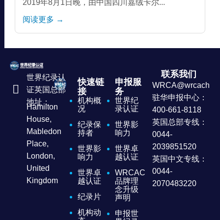
2019年8月1日晚，由中国四川嘉绒卡尔...
阅读更多 →
联系我们
世界纪录认
快速链
申报服
WRCA@wrcachina
证英国总部
接
务
驻华申报中心：
机构概
世界纪
地址：
Hamilton
况
录认证
400-661-8118
House,
英国总部专线：
纪录保
世界影
Mabledon
持者
响力
0044-
Place,
2039851520
世界影
世界卓
London,
响力
越认证
英国中文专线：
United
0044-
世界卓
WRCAC
Kingdom
越认证
品牌理
2070483220
念升级
纪录片
声明
机构动
申报世