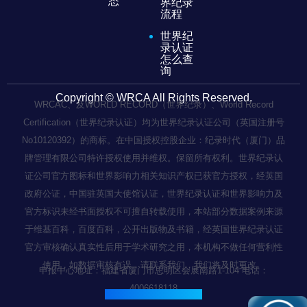
态
界纪录
流程
世界纪
录认证
怎么查
询
Copyright © WRCA All Rights Reserved.
WRCAC、及WORLD RECORD（世界纪录）、World Record
Certification（世界纪录认证）均为世界纪录认证公司（英国注册号
No10120392）的商标。在中国授权控股企业：纪录时代（厦门）品
牌管理有限公司特许授权使用并维权。保留所有权利。世界纪录认
证公司官方图标和世界影响力相关知识产权已获官方授权，经英国
政府公证，中国驻英国大使馆认证，世界纪录认证和世界影响力及
官方标识未经书面授权不可擅自转载使用，本站部分数据案例来源
于维基百科，百度百科，公开出版物及书籍，经英国世界纪录认证
官方审核确认真实性后用于学术研究之用，本机构不做任何营利性
使用，如数据审核有误，请联系我们，我们将及时更改。
申报中心地址：福建省厦门市思明区会展南路1-104 电话：
4006618118
闽ICP备2022003236号-1