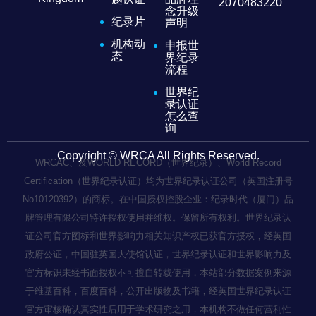
2070483220
念升级
纪录片
声明
机构动
申报世
态
界纪录
流程
世界纪
录认证
怎么查
询
Copyright © WRCA All Rights Reserved.
WRCAC、及WORLD RECORD（世界纪录）、World Record
Certification（世界纪录认证）均为世界纪录认证公司（英国注册号
No10120392）的商标。在中国授权控股企业：纪录时代（厦门）品
牌管理有限公司特许授权使用并维权。保留所有权利。世界纪录认
证公司官方图标和世界影响力相关知识产权已获官方授权，经英国
政府公证，中国驻英国大使馆认证，世界纪录认证和世界影响力及
官方标识未经书面授权不可擅自转载使用，本站部分数据案例来源
于维基百科，百度百科，公开出版物及书籍，经英国世界纪录认证
官方审核确认真实性后用于学术研究之用，本机构不做任何营利性