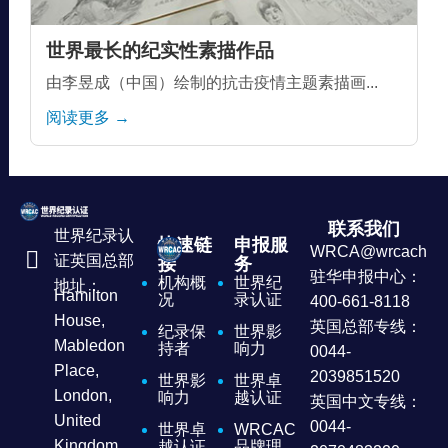
世界最长的纪实性素描作品
由李昱成（中国）绘制的抗击疫情主题素描画...
阅读更多 →
联系我们
世界纪录认
快速链
申报服
WRCA@wrcachina
证英国总部
接
务
驻华申报中心：
机构概
世界纪
地址：
Hamilton
况
录认证
400-661-8118
House,
英国总部专线：
纪录保
世界影
Mabledon
持者
响力
0044-
Place,
2039851520
世界影
世界卓
London,
响力
越认证
英国中文专线：
United
0044-
世界卓
WRCAC
Kingdom
越认证
品牌理