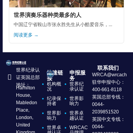
世界演奏乐器种类最多的人
中国辽宁省鞍山市张永胜先生从小酷爱音乐，...
阅读更多 →
联系我们
世界纪录认
快速链
申报服
WRCA@wrcachina
证英国总部
接
务
驻华申报中心：
机构概
世界纪
地址：
Hamilton
况
录认证
400-661-8118
House,
英国总部专线：
纪录保
世界影
Mabledon
持者
响力
0044-
Place,
2039851520
世界影
世界卓
London,
响力
越认证
英国中文专线：
United
0044-
世界卓
WRCAC
Kingdom
越认证
品牌理