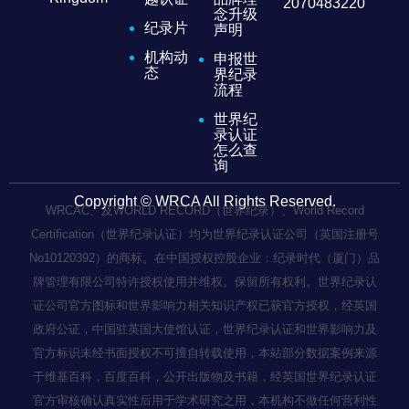
2070483220
念升级
纪录片
声明
机构动
申报世
态
界纪录
流程
世界纪
录认证
怎么查
询
Copyright © WRCA All Rights Reserved.
WRCAC、及WORLD RECORD（世界纪录）、World Record
Certification（世界纪录认证）均为世界纪录认证公司（英国注册号
No10120392）的商标。在中国授权控股企业：纪录时代（厦门）品
牌管理有限公司特许授权使用并维权。保留所有权利。世界纪录认
证公司官方图标和世界影响力相关知识产权已获官方授权，经英国
政府公证，中国驻英国大使馆认证，世界纪录认证和世界影响力及
官方标识未经书面授权不可擅自转载使用，本站部分数据案例来源
于维基百科，百度百科，公开出版物及书籍，经英国世界纪录认证
官方审核确认真实性后用于学术研究之用，本机构不做任何营利性