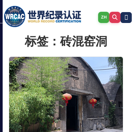
ZH
标签：砖混窑洞