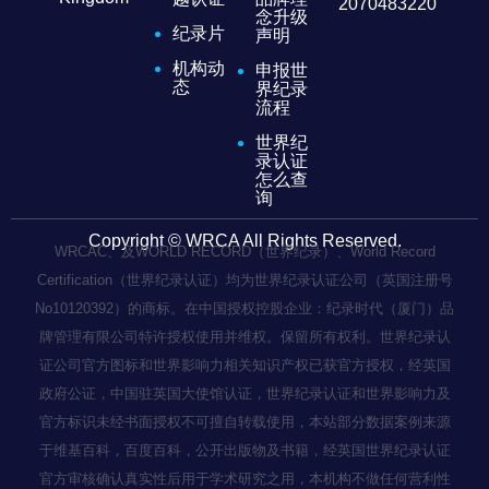
2070483220
念升级
纪录片
声明
机构动
申报世
态
界纪录
流程
世界纪
录认证
怎么查
询
Copyright © WRCA All Rights Reserved.
WRCAC、及WORLD RECORD（世界纪录）、World Record
Certification（世界纪录认证）均为世界纪录认证公司（英国注册号
No10120392）的商标。在中国授权控股企业：纪录时代（厦门）品
牌管理有限公司特许授权使用并维权。保留所有权利。世界纪录认
证公司官方图标和世界影响力相关知识产权已获官方授权，经英国
政府公证，中国驻英国大使馆认证，世界纪录认证和世界影响力及
官方标识未经书面授权不可擅自转载使用，本站部分数据案例来源
于维基百科，百度百科，公开出版物及书籍，经英国世界纪录认证
官方审核确认真实性后用于学术研究之用，本机构不做任何营利性