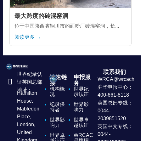
最大跨度的砖混窑洞
位于中国陕西省铜川市的面粉厂砖混窑洞，长...
阅读更多 →
联系我们
世界纪录认
快速链
申报服
WRCA@wrcachina
证英国总部
接
务
驻华申报中心：
机构概
世界纪
地址：
Hamilton
况
录认证
400-661-8118
House,
英国总部专线：
纪录保
世界影
Mabledon
持者
响力
0044-
Place,
2039851520
世界影
世界卓
London,
响力
越认证
英国中文专线：
United
0044-
世界卓
WRCAC
Kingdom
越认证
品牌理