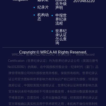
2070483220
念升级
纪录片
声明
机构动
申报世
态
界纪录
流程
世界纪
录认证
怎么查
询
Copyright © WRCA All Rights Reserved.
WRCAC、及WORLD RECORD（世界纪录）、World Record
Certification（世界纪录认证）均为世界纪录认证公司（英国注册号
No10120392）的商标。在中国授权控股企业：纪录时代（厦门）品
牌管理有限公司特许授权使用并维权。保留所有权利。世界纪录认
证公司官方图标和世界影响力相关知识产权已获官方授权，经英国
政府公证，中国驻英国大使馆认证，世界纪录认证和世界影响力及
官方标识未经书面授权不可擅自转载使用，本站部分数据案例来源
于维基百科，百度百科，公开出版物及书籍，经英国世界纪录认证
官方审核确认真实性后用于学术研究之用，本机构不做任何营利性