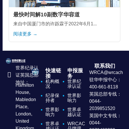
最快时间解10副数字华容道
来自中国厦门市的许跞霖于2022年6月1...
阅读更多 →
联系我们
世界纪录认
快速链
申报服
WRCA@wrcachina
证英国总部
接
务
驻华申报中心：
机构概
世界纪
地址：
Hamilton
况
录认证
400-661-8118
House,
英国总部专线：
纪录保
世界影
Mabledon
持者
响力
0044-
Place,
2039851520
世界影
世界卓
London,
响力
越认证
英国中文专线：
United
0044-
世界卓
WRCAC
Kingdom
越认证
品牌理