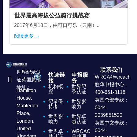
世界最高海拔公益骑行挑战赛
2017年6月18日，由可口可乐（云南）...
阅读更多 →
联系我们
世界纪录认
快速链
申报服
WRCA@wrcachina
证英国总部
接
务
驻华申报中心：
机构概
世界纪
地址：
Hamilton
况
录认证
400-661-8118
House,
英国总部专线：
纪录保
世界影
Mabledon
持者
响力
0044-
Place,
2039851520
世界影
世界卓
London,
响力
越认证
英国中文专线：
United
0044-
世界卓
WRCAC
Kingdom
越认证
品牌理