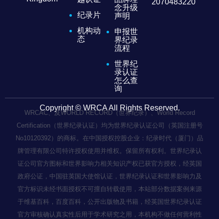
2070483220
念升级
纪录片
声明
机构动
申报世
态
界纪录
流程
世界纪
录认证
怎么查
询
Copyright © WRCA All Rights Reserved.
WRCAC、及WORLD RECORD（世界纪录）、World Record
Certification（世界纪录认证）均为世界纪录认证公司（英国注册号
No10120392）的商标。在中国授权控股企业：纪录时代（厦门）品
牌管理有限公司特许授权使用并维权。保留所有权利。世界纪录认
证公司官方图标和世界影响力相关知识产权已获官方授权，经英国
政府公证，中国驻英国大使馆认证，世界纪录认证和世界影响力及
官方标识未经书面授权不可擅自转载使用，本站部分数据案例来源
于维基百科，百度百科，公开出版物及书籍，经英国世界纪录认证
官方审核确认真实性后用于学术研究之用，本机构不做任何营利性