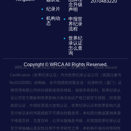
2070483220
念升级
纪录片
声明
机构动
申报世
态
界纪录
流程
世界纪
录认证
怎么查
询
Copyright © WRCA All Rights Reserved.
WRCAC、及WORLD RECORD（世界纪录）、World Record
Certification（世界纪录认证）均为世界纪录认证公司（英国注册号
No10120392）的商标。在中国授权控股企业：纪录时代（厦门）品
牌管理有限公司特许授权使用并维权。保留所有权利。世界纪录认
证公司官方图标和世界影响力相关知识产权已获官方授权，经英国
政府公证，中国驻英国大使馆认证，世界纪录认证和世界影响力及
官方标识未经书面授权不可擅自转载使用，本站部分数据案例来源
于维基百科，百度百科，公开出版物及书籍，经英国世界纪录认证
官方审核确认真实性后用于学术研究之用，本机构不做任何营利性