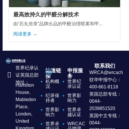
最高效持久的甲醛分解技术
由“石丸倍章”品牌出品的甲醛治理喷雾和甲...
阅读更多 →
联系我们
世界纪录认
快速链
申报服
WRCA@wrcachina
证英国总部
接
务
驻华申报中心：
机构概
世界纪
地址：
Hamilton
况
录认证
400-661-8118
House,
英国总部专线：
纪录保
世界影
Mabledon
持者
响力
0044-
Place,
2039851520
世界影
世界卓
London,
响力
越认证
英国中文专线：
United
0044-
世界卓
WRCAC
Kingdom
越认证
品牌理