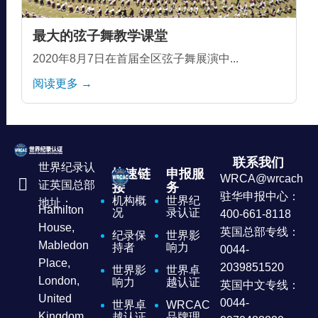
最大的弦子舞教学课堂
2020年8月7日在首届全区弦子舞展演中...
阅读更多 →
联系我们
世界纪录认
快速链
申报服
WRCA@wrcachina
证英国总部
接
务
驻华申报中心：
机构概
世界纪
地址：
Hamilton
况
录认证
400-661-8118
House,
英国总部专线：
纪录保
世界影
Mabledon
持者
响力
0044-
Place,
2039851520
世界影
世界卓
London,
响力
越认证
英国中文专线：
United
0044-
世界卓
WRCAC
Kingdom
越认证
品牌理