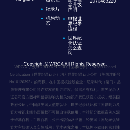
2070483220
念升级
纪录片
声明
机构动
申报世
态
界纪录
流程
世界纪
录认证
怎么查
询
Copyright © WRCA All Rights Reserved.
WRCAC、及WORLD RECORD（世界纪录）、World Record
Certification（世界纪录认证）均为世界纪录认证公司（英国注册号
No10120392）的商标。在中国授权控股企业：纪录时代（厦门）品
牌管理有限公司特许授权使用并维权。保留所有权利。世界纪录认
证公司官方图标和世界影响力相关知识产权已获官方授权，经英国
政府公证，中国驻英国大使馆认证，世界纪录认证和世界影响力及
官方标识未经书面授权不可擅自转载使用，本站部分数据案例来源
于维基百科，百度百科，公开出版物及书籍，经英国世界纪录认证
官方审核确认真实性后用于学术研究之用，本机构不做任何营利性