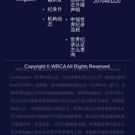
2070483220
念升级
纪录片
声明
机构动
申报世
态
界纪录
流程
世界纪
录认证
怎么查
询
Copyright © WRCA All Rights Reserved.
WRCAC、及WORLD RECORD（世界纪录）、World Record
Certification（世界纪录认证）均为世界纪录认证公司（英国注册号
No10120392）的商标。在中国授权控股企业：纪录时代（厦门）品
牌管理有限公司特许授权使用并维权。保留所有权利。世界纪录认
证公司官方图标和世界影响力相关知识产权已获官方授权，经英国
政府公证，中国驻英国大使馆认证，世界纪录认证和世界影响力及
官方标识未经书面授权不可擅自转载使用，本站部分数据案例来源
于维基百科，百度百科，公开出版物及书籍，经英国世界纪录认证
官方审核确认真实性后用于学术研究之用，本机构不做任何营利性