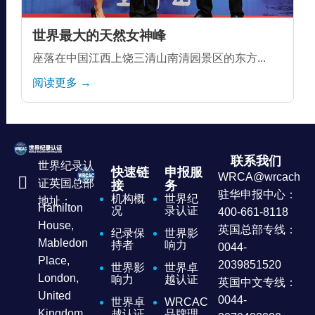
世界最大的天然女神峰
座落在中国江西上饶三清山南清园景区的东方...
阅读更多 →
联系我们
世界纪录认
快速链
申报服
WRCA@wrcachina
证英国总部
接
务
驻华申报中心：
机构概
世界纪
地址：
Hamilton
况
录认证
400-661-8118
House,
英国总部专线：
纪录保
世界影
Mabledon
持者
响力
0044-
Place,
2039851520
世界影
世界卓
London,
响力
越认证
英国中文专线：
United
0044-
世界卓
WRCAC
Kingdom
越认证
品牌理