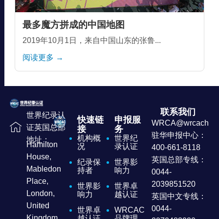
最多魔方拼成的中国地图
2019年10月1日，来自中国山东的张鲁...
阅读更多 →
联系我们
世界纪录认
快速链
申报服
WRCA@wrcachina
证英国总部
接
务
驻华申报中心：
机构概
世界纪
地址：
Hamilton
况
录认证
400-661-8118
House,
英国总部专线：
纪录保
世界影
Mabledon
持者
响力
0044-
Place,
2039851520
世界影
世界卓
London,
响力
越认证
英国中文专线：
United
0044-
世界卓
WRCAC
Kingdom
越认证
品牌理