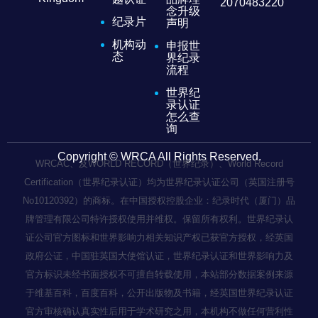
2070483220
念升级
纪录片
声明
机构动
申报世
态
界纪录
流程
世界纪
录认证
怎么查
询
Copyright © WRCA All Rights Reserved.
WRCAC、及WORLD RECORD（世界纪录）、World Record
Certification（世界纪录认证）均为世界纪录认证公司（英国注册号
No10120392）的商标。在中国授权控股企业：纪录时代（厦门）品
牌管理有限公司特许授权使用并维权。保留所有权利。世界纪录认
证公司官方图标和世界影响力相关知识产权已获官方授权，经英国
政府公证，中国驻英国大使馆认证，世界纪录认证和世界影响力及
官方标识未经书面授权不可擅自转载使用，本站部分数据案例来源
于维基百科，百度百科，公开出版物及书籍，经英国世界纪录认证
官方审核确认真实性后用于学术研究之用，本机构不做任何营利性