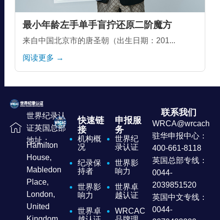
最小年龄左手单手盲拧还原二阶魔方
来自中国北京市的唐圣朝（出生日期：201...
阅读更多 →
联系我们
世界纪录认
快速链
申报服
WRCA@wrcachina
证英国总部
接
务
驻华申报中心：
机构概
世界纪
地址：
Hamilton
况
录认证
400-661-8118
House,
英国总部专线：
纪录保
世界影
Mabledon
持者
响力
0044-
Place,
2039851520
世界影
世界卓
London,
响力
越认证
英国中文专线：
United
0044-
世界卓
WRCAC
Kingdom
越认证
品牌理