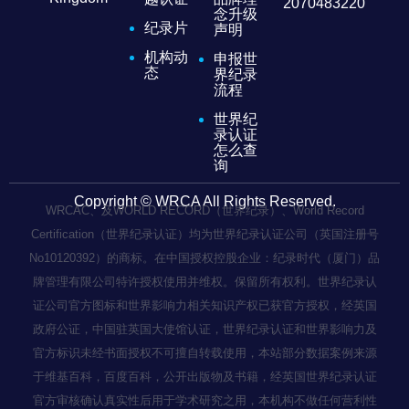
2070483220
念升级
纪录片
声明
机构动
申报世
态
界纪录
流程
世界纪
录认证
怎么查
询
Copyright © WRCA All Rights Reserved.
WRCAC、及WORLD RECORD（世界纪录）、World Record
Certification（世界纪录认证）均为世界纪录认证公司（英国注册号
No10120392）的商标。在中国授权控股企业：纪录时代（厦门）品
牌管理有限公司特许授权使用并维权。保留所有权利。世界纪录认
证公司官方图标和世界影响力相关知识产权已获官方授权，经英国
政府公证，中国驻英国大使馆认证，世界纪录认证和世界影响力及
官方标识未经书面授权不可擅自转载使用，本站部分数据案例来源
于维基百科，百度百科，公开出版物及书籍，经英国世界纪录认证
官方审核确认真实性后用于学术研究之用，本机构不做任何营利性