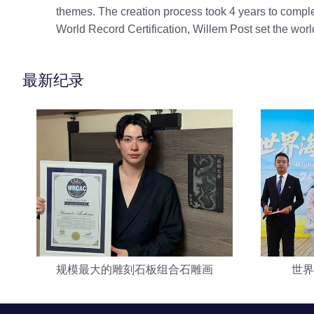
themes. The creation process took 4 years to complete
World Record Certification, Willem Post set the world 
最新纪录
规模最大的雕刻石板组合石雕画
世界