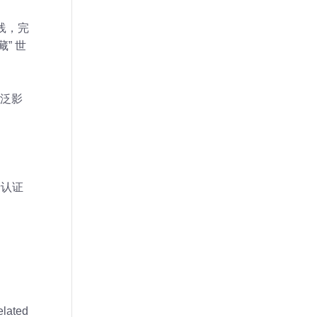
践，完
” 世
泛影
录认证
elated