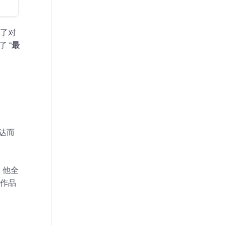
盖了对
 “
最
表达而
，他全
作品