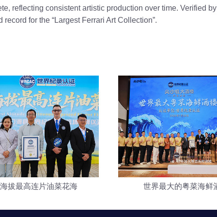
, reflecting consistent artistic production over time. Verified by
record for the “Largest Ferrari Art Collection”.
海拔最高连片油菜花海
世界最大的粤菜海鲜