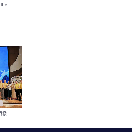
 the
酒楼
最大规模藏族扎木念弹唱