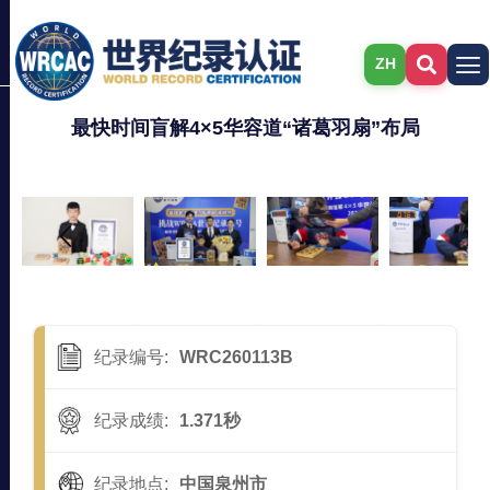
ZH
最快时间盲解4×5华容道“诸葛羽扇”布局
纪录编号:
WRC260113B
纪录成绩:
1.371秒
纪录地点:
中国泉州市