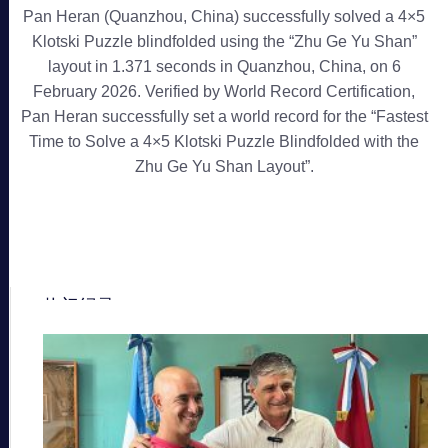
Pan Heran (Quanzhou, China) successfully solved a 4×5
Klotski Puzzle blindfolded using the “Zhu Ge Yu Shan”
layout in 1.371 seconds in Quanzhou, China, on 6
February 2026. Verified by World Record Certification,
Pan Heran successfully set a world record for the “Fastest
Time to Solve a 4×5 Klotski Puzzle Blindfolded with the
Zhu Ge Yu Shan Layout”.
热门纪录