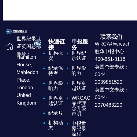
联系我们
世界纪录认
快速链
申报服
WRCA@wrcachina
证英国总部
接
务
驻华申报中心：
机构概
世界纪
地址：
Hamilton
况
录认证
400-661-8118
House,
英国总部专线：
纪录保
世界影
Mabledon
持者
响力
0044-
Place,
2039851520
世界影
世界卓
London,
响力
越认证
英国中文专线：
United
0044-
世界卓
WRCAC
Kingdom
越认证
品牌理
2070483220
念升级
纪录片
声明
机构动
申报世
态
界纪录
流程