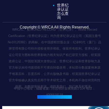
世界纪
录认证
怎么查
询
Copyright © WRCA All Rights Reserved.
WRCAC、及WORLD RECORD（世界纪录）、World Record
Certification（世界纪录认证）均为世界纪录认证公司（英国注册号
No10120392）的商标。在中国授权控股企业：纪录时代（厦门）品
牌管理有限公司特许授权使用并维权。保留所有权利。世界纪录认
证公司官方图标和世界影响力相关知识产权已获官方授权，经英国
政府公证，中国驻英国大使馆认证，世界纪录认证和世界影响力及
官方标识未经书面授权不可擅自转载使用，本站部分数据案例来源
于维基百科，百度百科，公开出版物及书籍，经英国世界纪录认证
官方审核确认真实性后用于学术研究之用，本机构不做任何营利性
使用，如数据审核有误，请联系我们，我们将及时更改。
申报中心地址：福建省厦门市思明区会展南路1-104 电话：
4006618118
闽ICP备2022003236号-1