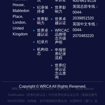
400-661-8118
House,
英国总部专线：
纪录保
世界影
Mabledon
持者
响力
0044-
Place,
2039851520
世界影
世界卓
London,
响力
越认证
英国中文专线：
United
0044-
世界卓
WRCAC
Kingdom
越认证
品牌理
2070483220
念升级
纪录片
声明
机构动
申报世
态
界纪录
流程
世界纪
录认证
怎么查
询
Copyright © WRCA All Rights Reserved.
WRCAC、及WORLD RECORD（世界纪录）、World Record
Certification（世界纪录认证）均为世界纪录认证公司（英国注册号
No10120392）的商标。在中国授权控股企业：纪录时代（厦门）品