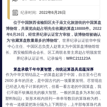
纪录时间:
2022年6月26日
位于中国陕西省榆阳区夫子庙文化旅游街的中国算盘
博物馆，共展览由赵占明先生收藏的算盘18888件。2022
年6月26日，经世界纪录认证官方审核，该博物馆被确认
为
“
收藏算盘数量最多的博物馆
”。世界纪录认证驻华申报
中心主任、中国区总负责人赵青太为中国算盘博物馆馆
长、西安榆阳商会会长、区工商联名誉主席赵占明颁发世
界纪录认证证书。记录编号：
WRC211123A
算盘承载千年华夏智慧，传统运算器具底蕴深厚
作为中华文明结晶之一的算盘起源于中国，自古至今已有
2600 多年的历史，是中国古代的一项重要发明。尽管现在
已经进入电子计算机时代，但看一看古老的中国算盘，我
们不能不钦佩祖先的极大智慧。一般的算盘多为木制 (或
塑料制品)，矩形木框内排列一串串等数目的算珠称为档，
中有一道横梁把珠分隔为上下两部分，上半部每算珠代表