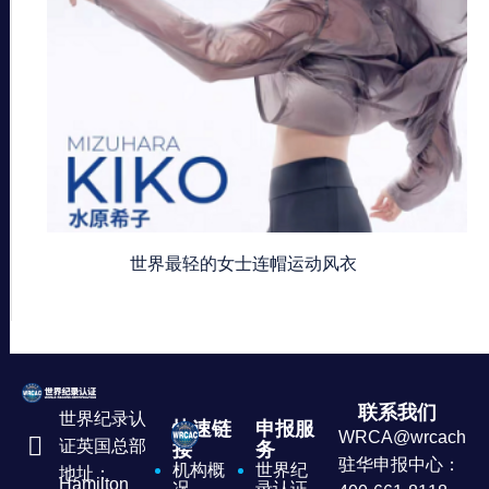
世界最轻的女士连帽运动风衣
联系我们
世界纪录认
快速链
申报服
WRCA@wrcachina
证英国总部
接
务
驻华申报中心：
机构概
世界纪
地址：
Hamilton
况
录认证