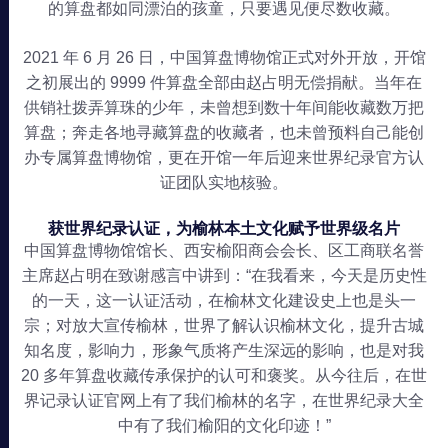
的算盘都如同漂泊的孩童，只要遇见便尽数收藏。
2021 年 6 月 26 日，中国算盘博物馆正式对外开放，开馆
之初展出的 9999 件算盘全部由赵占明无偿捐献。当年在
供销社拨弄算珠的少年，未曾想到数十年间能收藏数万把
算盘；奔走各地寻藏算盘的收藏者，也未曾预料自己能创
办专属算盘博物馆，更在开馆一年后迎来世界纪录官方认
证团队实地核验。
获世界纪录认证，为榆林本土文化赋予世界级名片
中国算盘博物馆馆长、西安榆阳商会会长、区工商联名誉
主席赵占明在致谢感言中讲到：“在我看来，今天是历史性
的一天，这一认证活动，在榆林文化建设史上也是头一
宗；对放大宣传榆林，世界了解认识榆林文化，提升古城
知名度，影响力，形象气质将产生深远的影响，也是对我
20 多年算盘收藏传承保护的认可和褒奖。从今往后，在世
界记录认证官网上有了我们榆林的名字，在世界纪录大全
中有了我们榆阳的文化印迹！”