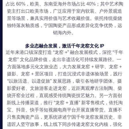
占比 60%，欧美、东南亚海外市场占比 40%；其中艺术陶
瓷主打出口欧美市场，广泛应用于室内软装、户外景观造
景等场景，兼具实用价值与艺术收藏价值。依托传统柴烧
独特落灰釉质感，宁国陶瓷产品形成差异化竞争优势，远
销海内外。
多业态融合发展，激活千年龙窑文化 IP
近年来港口镇深度打造 “龙窑 +” 融合发展模式，深挖 “千年
龙窑” 文化品牌价值，走出非遗活化可持续发展路径。一
方面落地多元化文旅业态，大力发展龙窑 + 研学、龙窑 +
摄影、龙窑 + 景区项目，打造沉浸式非遗体验场景，践行
“以旅活遗、以遗促旅” 发展思路，吸引各地研学团体、摄
影爱好者、文旅游客走进龙窑，近距离观摩古法制陶、柴
烧开窑全过程，直观感受传统陶瓷技艺魅力。另一方面创
新线上传播渠道，推行 “龙窑 + 直播” 新零售模式，依托淘
宝、抖音、快手等短视频电商平台开展直播带货。直播不
只售卖陶瓷产品，更系统讲述宁国千年龙窑发展历史、非
遗匠人坚守故事，线上线下同步传递龙窑文化内核，强化