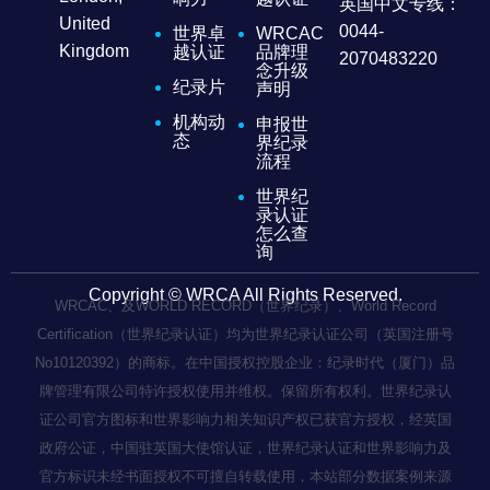
英国中文专线：
United
0044-
世界卓
WRCAC
Kingdom
越认证
品牌理
2070483220
念升级
纪录片
声明
机构动
申报世
态
界纪录
流程
世界纪
录认证
怎么查
询
Copyright © WRCA All Rights Reserved.
WRCAC、及WORLD RECORD（世界纪录）、World Record
Certification（世界纪录认证）均为世界纪录认证公司（英国注册号
No10120392）的商标。在中国授权控股企业：纪录时代（厦门）品
牌管理有限公司特许授权使用并维权。保留所有权利。世界纪录认
证公司官方图标和世界影响力相关知识产权已获官方授权，经英国
政府公证，中国驻英国大使馆认证，世界纪录认证和世界影响力及
官方标识未经书面授权不可擅自转载使用，本站部分数据案例来源