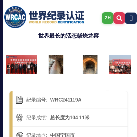
ZH
世界最长的活态柴烧龙窑
纪录编号:
WRC241119A
纪录成绩:
总长度为104.11米
纪录地点:
中国宁国市