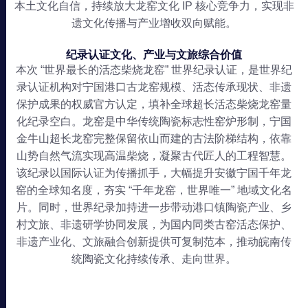
本土文化自信，持续放大龙窑文化 IP 核心竞争力，实现非
遗文化传播与产业增收双向赋能。
纪录认证文化、产业与文旅综合价值
本次 “世界最长的活态柴烧龙窑” 世界纪录认证，是世界纪
录认证机构对宁国港口古龙窑规模、活态传承现状、非遗
保护成果的权威官方认定，填补全球超长活态柴烧龙窑量
化纪录空白。龙窑是中华传统陶瓷标志性窑炉形制，宁国
金牛山超长龙窑完整保留依山而建的古法阶梯结构，依靠
山势自然气流实现高温柴烧，凝聚古代匠人的工程智慧。
该纪录以国际认证为传播抓手，大幅提升安徽宁国千年龙
窑的全球知名度，夯实 “千年龙窑，世界唯一” 地域文化名
片。同时，世界纪录加持进一步带动港口镇陶瓷产业、乡
村文旅、非遗研学协同发展，为国内同类古窑活态保护、
非遗产业化、文旅融合创新提供可复制范本，推动皖南传
统陶瓷文化持续传承、走向世界。