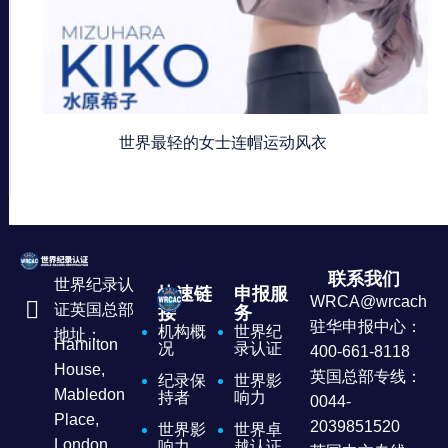
世界最轻的女士连帽运动风衣
联系我们
世界纪录认
快速链
申报服
WRCA@wrcachina
证英国总部
接
务
驻华申报中心：
机构概
世界纪
地址：
Hamilton
况
录认证
400-661-8118
House,
英国总部专线：
纪录保
世界影
Mabledon
持者
响力
0044-
Place,
2039851520
世界影
世界卓
London,
响力
越认证