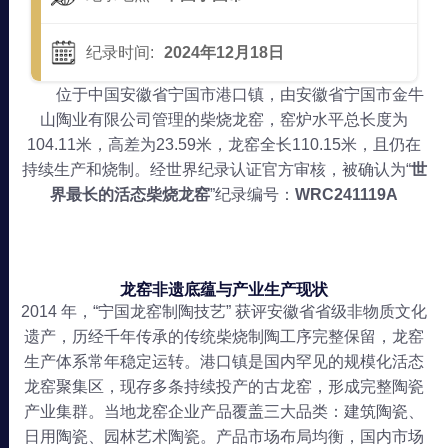
纪录时间:
2024年12月18日
位于中国安徽省宁国市港口镇，由安徽省宁国市金牛
山陶业有限公司管理的柴烧龙窑，窑炉水平总长度为
104.11米，高差为23.59米，龙窑全长110.15米，且仍在
持续生产和烧制。经世界纪录认证官方审核，被确认为“
世
界最长的活态柴烧龙窑
”纪录编号：
WRC241119A
龙窑非遗底蕴与产业生产现状
2014 年，“宁国龙窑制陶技艺” 获评安徽省省级非物质文化
遗产，历经千年传承的传统柴烧制陶工序完整保留，龙窑
生产体系常年稳定运转。港口镇是国内罕见的规模化活态
龙窑聚集区，现存多条持续投产的古龙窑，形成完整陶瓷
产业集群。当地龙窑企业产品覆盖三大品类：建筑陶瓷、
日用陶瓷、园林艺术陶瓷。产品市场布局均衡，国内市场