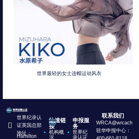
世界最轻的女士连帽运动风衣
联系我们
世界纪录认
快速链
申报服
WRCA@wrcachina
证英国总部
接
务
驻华申报中心：
机构概
世界纪
地址：
Hamilton
况
录认证
400-661-8118