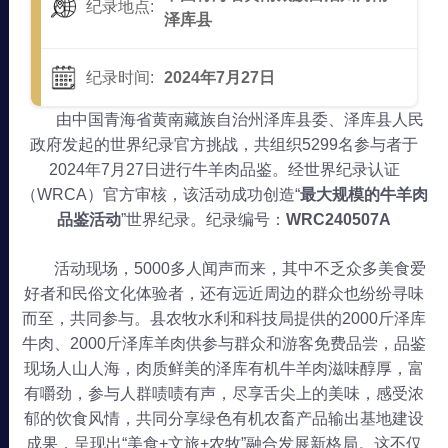
纪录地点:
泽库县
纪录时间:
2024年7月27日
由中国青海省黄南藏族自治州泽库县委、泽库县人民
政府发起的世界纪录官方挑战，共组织5299名参与者于
2024年7月27日进行牛羊肉品鉴。经世界纪录认证
（WRCA）官方审核，该活动成功创造“
最大规模的牛羊肉
品鉴活动
”世界纪录。纪录编号：
WRC240507A
活动现场，5000多人闻声而来，其中不乏众多美食爱
好者和民俗文化体验者，还有远近周边的群众也纷纷寻味
而至，共同参与。县农牧水利和科技局提供的2000斤泽库
牛肉、2000斤泽库羊肉供参与群众和游客免费品尝，品鉴
现场人山人海，肉质鲜美的泽库有机牛羊肉滋味醇厚，富
有嚼劲，参与人群啧啧有声，尽享舌尖上的美味，感受浓
郁的饮食风情，共同分享绿色有机农畜产品输出基地建设
成果，呈现出“美食+文旅+农牧”融合发展新格局。这不仅