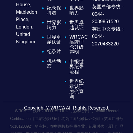
House,
英国总部专线：
纪录保
世界影
Mabledon
持者
响力
0044-
Place,
2039851520
世界影
世界卓
London,
响力
越认证
英国中文专线：
United
0044-
世界卓
WRCAC
Kingdom
越认证
品牌理
2070483220
念升级
纪录片
声明
机构动
申报世
态
界纪录
流程
世界纪
录认证
怎么查
询
Copyright © WRCA All Rights Reserved.
WRCAC、及WORLD RECORD（世界纪录）、World Record
Certification（世界纪录认证）均为世界纪录认证公司（英国注册号
No10120392）的商标。在中国授权控股企业：纪录时代（厦门）品