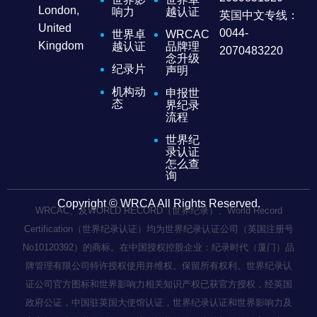
London,
响力
越认证
英国中文专线：
United
0044-
世界卓
WRCAC
Kingdom
越认证
品牌理
2070483220
念升级
纪录片
声明
机构动
申报世
态
界纪录
流程
世界纪
录认证
怎么查
询
Copyright © WRCA All Rights Reserved.
WRCAC、及WORLD RECORD（世界纪录）、World Record
Certification（世界纪录认证）均为世界纪录认证公司（英国注册号
No10120392）的商标。在中国授权控股企业：纪录时代（厦门）品
牌管理有限公司特许授权使用并维权。保留所有权利。世界纪录认
证公司官方图标和世界影响力相关知识产权已获官方授权，经英国
政府公证，中国驻英国大使馆认证，世界纪录认证和世界影响力及