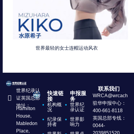
世界最轻的女士连帽运动风衣
联系我们
世界纪录认
快速链
申报服
WRCA@wrcachina
证英国总部
接
务
驻华申报中心：
机构概
世界纪
地址：
Hamilton
况
录认证
400-661-8118
House,
英国总部专线：
纪录保
世界影
Mabledon
持者
响力
0044-
Place,
2039851520
世界影
世界卓