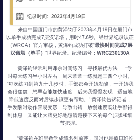
纪录时间:
2023年4月19日
来自中国厦门市的黄泽钧于2023年4月19日在厦门市
以单手成功完成7层汉诺塔，用时47.6秒。经世界纪录认证
（WRCA）官方审核，黄泽钧成功打破“
最快时间完成7层
汉诺塔（单手）
”世界纪录。纪录编号：
WRC230130A
黄泽钧经常利用课余时间练习，寻找最优方法，上学
时每天练习半小时左右，周末常常一练就是三四个小时。
“每次练习到第九十几步时，手部都会开始发酸，一开始我
会很焦虑，想早点能加快速度，后来我慢慢发现，适当地
降低速度反而对后续步骤更有帮助。” 黄泽钧告诉记者，
手发酸时动作容易变形，导致出错，放慢速度既让手部得
到休息，又能让大脑更好地想清楚接下来的每个步骤和细
节把握。
“黄泽钧在班里数学成绩名列前茅，同时也是值日班长