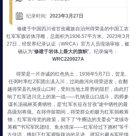
纪录时间:
2023年3月27日
修建于中国四川省甘孜藏族自治州得荣县的中国工农
红军军旗岩体浮雕，总面积为1936.57平方米。2023年3月
27日，经世界纪录认证（WRCA）官方人员现场审核，被
确认为“
修建于岩体上最大的旗帜
”。纪录编号：
WRC220927A
得荣是一片赤诚的红色热土，1936年5月7日，贺龙、
任弼时率红2军团出滇入川，过岗曲河向得荣进发，在翻
越得荣县扎纳亚山口时，受到当地土匪势的阻拦，由此打
响了红军进川北上的第一战——扎纳亚山口战斗，四师参
谋长汤福林英勇牺牲，是“红军长征在甘孜”途中牺牲的最
高级别将领。在得停留期间，得荣群众积极为红军捐粮筹
物，红军宣传党的政策，留下了“牛圈边的支委会”“龙绒寺
筹粮”“书写军民团结、鱼水情深——红军经过下拥村”等千
古佳话，镌刻下红军艰险跋涉的足迹、谱写出藏乡军民情