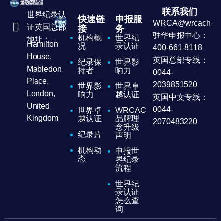
联系我们
世界纪录认
快速链
申报服
WRCA@wrcachina
证英国总部
接
务
驻华申报中心：
机构概
世界纪
地址：
Hamilton
况
录认证
400-661-8118
House,
英国总部专线：
纪录保
世界影
Mabledon
持者
响力
0044-
Place,
2039851520
世界影
世界卓
London,
响力
越认证
英国中文专线：
United
0044-
世界卓
WRCAC
Kingdom
越认证
品牌理
2070483220
念升级
纪录片
声明
机构动
申报世
态
界纪录
流程
世界纪
录认证
怎么查
询